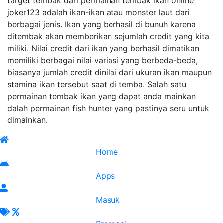
target tembak dari permainan tembak ikan online
joker123 adalah ikan-ikan atau monster laut dari
berbagai jenis. Ikan yang berhasil di bunuh karena
ditembak akan memberikan sejumlah credit yang kita
miliki. Nilai credit dari ikan yang berhasil dimatikan
memiliki berbagai nilai variasi yang berbeda-beda,
biasanya jumlah credit dinilai dari ukuran ikan maupun
stamina ikan tersebut saat di temba. Salah satu
permainan tembak ikan yang dapat anda mainkan
dalah permainan fish hunter yang pastinya seru untuk
dimainkan.
Home
Apps
Masuk