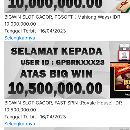
BIGWIN SLOT GACOR, PGSOFT ( Mahjong Ways) IDR
10,000,000.00
Tanggal Terbit
: 16/04/2023
Selengkapnya
BIGWIN SLOT GACOR, FAST SPIN (Royale House) IDR
10,500,000.00
Tanggal Terbit
: 16/04/2023
Selengkapnya