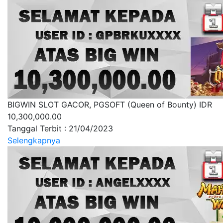
BIGWIN SLOT GACOR, PGSOFT (Queen of Bounty) IDR
10,300,000.00
Tanggal Terbit
: 21/04/2023
Selengkapnya