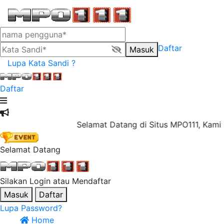
Daftar
Masuk
Lupa Kata Sandi ?
Daftar
Selamat Datang di Situs MPO111, Kami Mem
Selamat Datang
Silakan Login atau Mendaftar
Masuk
Daftar
Lupa Password?
Home