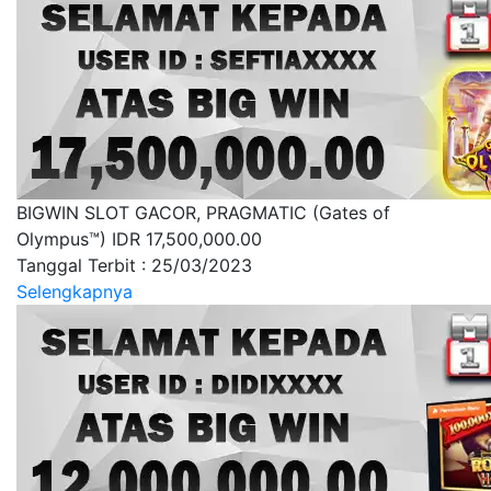
BIGWIN SLOT GACOR, PRAGMATIC (Gates of
Olympus™) IDR 17,500,000.00
Tanggal Terbit
: 25/03/2023
Selengkapnya