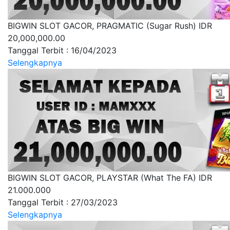
BIGWIN SLOT GACOR, PRAGMATIC (Sugar Rush) IDR
20,000,000.00
Tanggal Terbit
: 16/04/2023
Selengkapnya
BIGWIN SLOT GACOR, PLAYSTAR (What The FA) IDR
21.000.000
Tanggal Terbit
: 27/03/2023
Selengkapnya