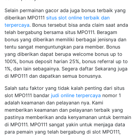
Selain permainan gacor ada juga bonus terbaik yang
diberikan MPO111
situs slot online terbaik dan
terpercaya
. Bonus tersebut bisa anda claim saat anda
telah bergabung bersama situs MPO111. Beragam
bonus yang diberikan memiliki berbagai jenisnya dan
tentu sangat menguntungkan para member. Bonus
yang diberikan dapat berupa welcome bonus up to
100%, bonus deposit harian 25%, bonus referral up to
1%, dan lain sebagainya. Segera daftar Sekarang juga
di MPO111 dan dapatkan semua bonusnya.
Salah satu faktor yang tidak kalah penting dari situs
slot MPO111 bandar
judi online terpercaya
nomor 1
adalah keamanan dan pelayanan nya. Kami
memberikan keamanan dan pelayanan terbaik yang
pastinya memberikan anda kenyamanan untuk bermain
di MPO111. MPO111 sangat yakin untuk menjaga data
para pemain yang telah bergabung di slot MPO111,