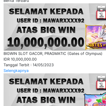
Berita Terbaru
BIGWIN SLOT GACOR, PRAGMATIC (Gates of Olympus)
IDR 10,000,000.00
Tanggal Terbit
: 14/05/2023
Selengkapnya