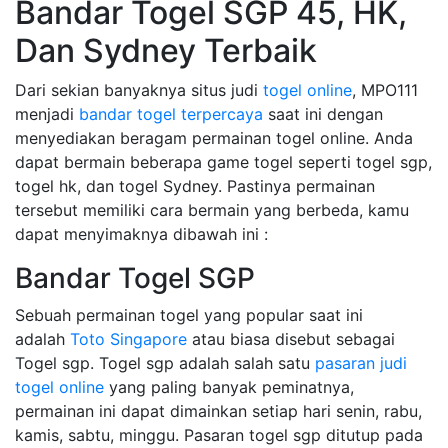
Bandar Togel SGP 45, HK,
Dan Sydney Terbaik
Dari sekian banyaknya situs judi
togel online
, MPO111
menjadi
bandar togel terpercaya
saat ini dengan
menyediakan beragam permainan togel online. Anda
dapat bermain beberapa game togel seperti togel sgp,
togel hk, dan togel Sydney. Pastinya permainan
tersebut memiliki cara bermain yang berbeda, kamu
dapat menyimaknya dibawah ini :
Bandar Togel SGP
Sebuah permainan togel yang popular saat ini
adalah
Toto Singapore
atau biasa disebut sebagai
Togel sgp. Togel sgp adalah salah satu
pasaran judi
togel online
yang paling banyak peminatnya,
permainan ini dapat dimainkan setiap hari senin, rabu,
kamis, sabtu, minggu. Pasaran togel sgp ditutup pada