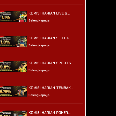
KOMISI HARIAN LIVE G...
Selengkapnya
KOMISI HARIAN SLOT G...
Selengkapnya
KOMISI HARIAN SPORTS...
Selengkapnya
KOMISI HARIAN TEMBAK...
Selengkapnya
KOMISI HARIAN POKER...