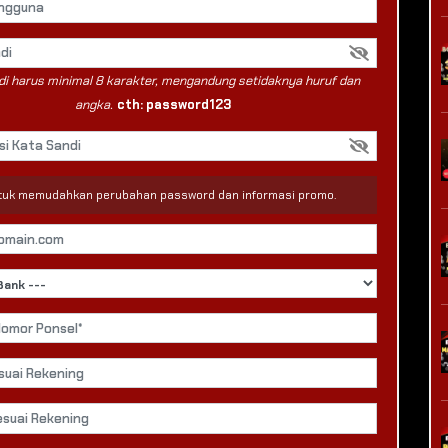
di harus minimal 8 karakter, mengandung setidaknya huruf dan
angka.
cth: password123
untuk memudahkan perubahan password dan informasi promo.